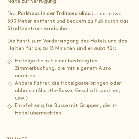
Nähe zur Verfügung.
Rand der Fußgängerzone:
Das
Parkhaus in der Trdinova ulica
ist nur etwa
– Standort A (Anreise aus Österreich, Maribor
500 Meter entfernt und bequem zu Fuß durch das
oder vom Flughafen Ljubljana):
Stadtzentrum erreichbar.
Geben Sie ein:
Gosposvetska cesta 3
Die Fahrt zum Vordereingang des Hotels und das
Halten für bis zu 15 Minuten sind erlaubt für:
Biegen Sie an dieser Kreuzung rechts in die
Fußgängerzone ein und fahren Sie etwa
200 m
Hotelgäste mit einer bestätigten
geradeaus. Das Hotel Slon befindet sich auf der
Zimmerbuchung, die mit eigenem Auto
linken Seite.
anreisen
Andere Fahrer, die Hotelgäste bringen oder
– Standort B (Anreise aus Zagreb oder Triest):
abholen (Shuttle-Busse, Geschäftspartner,
usw.)
Geben Sie ein:
Šubičeva ulica 1
Empfehlung für Busse mit Gruppen, die im
Hotel übernachten
Fahren Sie an dieser Kreuzung geradeaus in die
Fußgängerzone und anschließend etwa
200 m
weiter. Das Hotel Slon befindet sich auf der