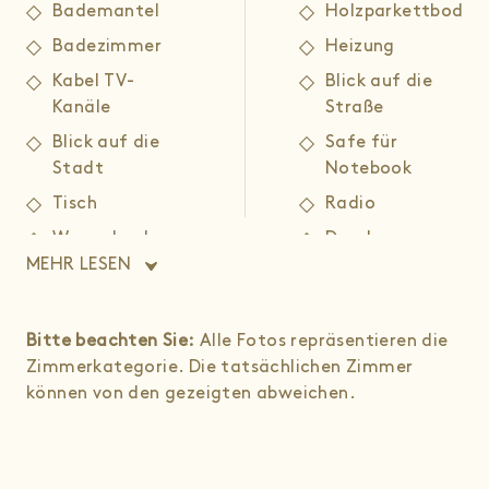
Bademantel
Holzparkettboden
Badezimmer
Heizung
Kabel TV-
Blick auf die
Kanäle
Straße
Blick auf die
Safe für
Stadt
Notebook
Tisch
Radio
Wasserkocher
Dusche
MEHR LESEN
elektrisch
Hausschuhe
Flachbildschirm-
Telefon
TV
Bitte beachten Sie:
Alle Fotos repräsentieren die
WC
Kostenfreie
Zimmerkategorie. Die tatsächlichen Zimmer
Weckservice
Toilettenartikel
können von den gezeigten abweichen.