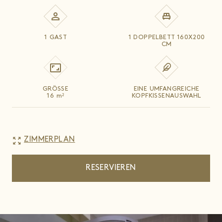
1 GAST
1 DOPPELBETT 160X200
CM
GRÖSSE
EINE UMFANGREICHE
16
m
KOPFKISSENAUSWAHL
2
zoom_out_map
ZIMMERPLAN
RESERVIEREN