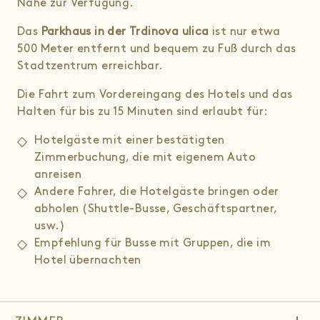
Nähe zur Verfügung.
Rand der Fußgängerzone:
Das
Parkhaus in der Trdinova ulica
ist nur etwa
– Standort A (Anreise aus Österreich, Maribor
500 Meter entfernt und bequem zu Fuß durch das
oder vom Flughafen Ljubljana):
Stadtzentrum erreichbar.
Geben Sie ein:
Gosposvetska cesta 3
Die Fahrt zum Vordereingang des Hotels und das
Halten für bis zu 15 Minuten sind erlaubt für:
Biegen Sie an dieser Kreuzung rechts in die
Fußgängerzone ein und fahren Sie etwa
200 m
Hotelgäste mit einer bestätigten
geradeaus. Das Hotel Slon befindet sich auf der
Zimmerbuchung, die mit eigenem Auto
linken Seite.
anreisen
Andere Fahrer, die Hotelgäste bringen oder
– Standort B (Anreise aus Zagreb oder Triest):
abholen (Shuttle-Busse, Geschäftspartner,
usw.)
Geben Sie ein:
Šubičeva ulica 1
Empfehlung für Busse mit Gruppen, die im
Hotel übernachten
Fahren Sie an dieser Kreuzung geradeaus in die
Fußgängerzone und anschließend etwa
200 m
weiter. Das Hotel Slon befindet sich auf der