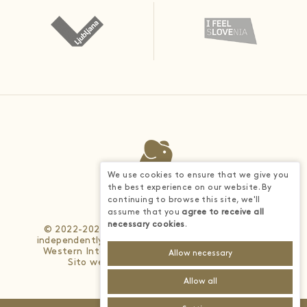
We use cookies to ensure that we give you
the best experience on our website. By
continuing to browse this site, we'll
assume that you
agree to receive all
necessary cookies
.
© 2022-2026 - Each BWH® Hotels property is
independently owned and operated. © 2025 Best
Western International, Inc. All rights reserved.
Allow necessary
Sito web sviluppato da
4WEB d.o.o.
Allow all