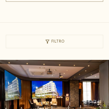
filter_alt
FILTRO