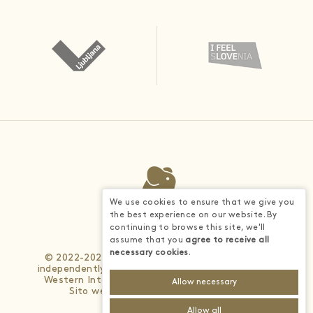
We use cookies to ensure that we give you
the best experience on our website. By
continuing to browse this site, we'll
assume that you
agree to receive all
necessary cookies
.
© 2022-2026 - Each BWH® Hotels property is
independently owned and operated. © 2025 Best
Western International, Inc. All rights reserved.
Allow necessary
Sito web sviluppato da
4WEB d.o.o.
Allow all