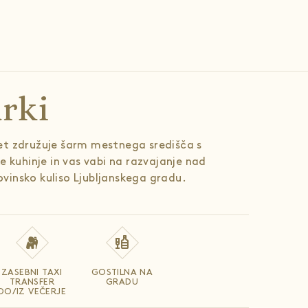
rki
et združuje šarm mestnega središča s
ke kuhinje in vas vabi na razvajanje nad
vinsko kuliso Ljubljanskega gradu.
ZASEBNI TAXI
GOSTILNA NA
TRANSFER
GRADU
DO/IZ VEČERJE