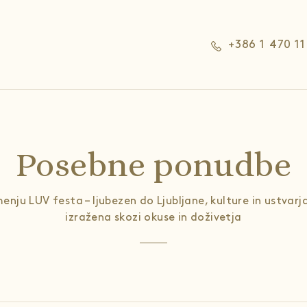
+386 1 470 11
Posebne ponudbe
enju LUV festa – ljubezen do Ljubljane, kulture in ustvarja
izražena skozi okuse in doživetja