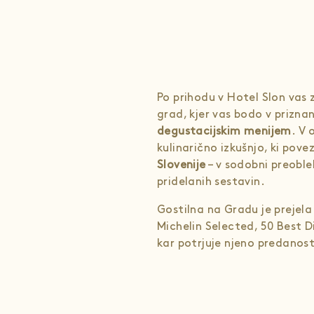
Po prihodu v Hotel Slon vas 
grad, kjer vas bodo v prizna
degustacijskim menijem
. V 
kulinarično izkušnjo, ki pov
Slovenije
– v sodobni preoblek
pridelanih sestavin.
Gostilna na Gradu je prejela 
Michelin Selected, 50 Best D
kar potrjuje njeno predanost 