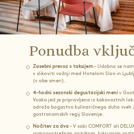
Ponudba vključ
Zasebni prevoz s taksijem
– Udobno se name
v slikoviti vožnji med Hotelom Slon in Lju
(v obe smeri).
4-hodni sezonski degustacijski meni
v Gost
Vsaka jed je pripravljena iz kakovostnih lok
odraža bogastvo kulinaričnega duha vseh 
gastronomskih regij Slovenije.
Nočitev za dva
– V sobi COMFORT ali DELUX
samopostrežnim zajtrkom, luksuznim spal