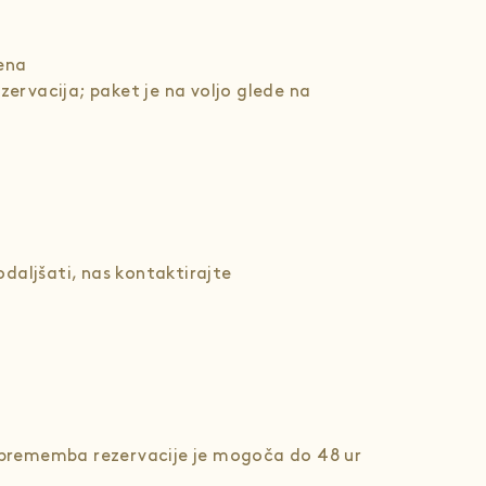
čena
ervacija; paket je na voljo glede na
odaljšati, nas kontaktirajte
)
sprememba rezervacije je mogoča do 48 ur