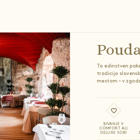
Pouda
Ta edinstven pak
tradicijo slovens
mestom – v zgodo
BIVANJE V
COMFORT ALI
DELUXE SOBI