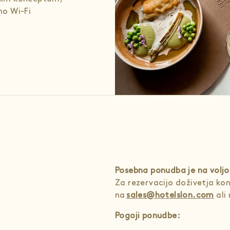
no Wi-Fi
Posebna ponudba je na voljo
Za rezervacijo doživetja ko
na
sales@hotelslon.com
ali
Pogoji ponudbe: