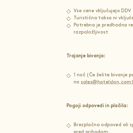
Vse cene vključujejo DDV
Turistična taksa ni vklju
Potrebna je predhodna rez
razpoložljivost
Trajanje bivanja:
1 noč (Če želite bivanje p
na
sales@hotelslon.com
Pogoji odpovedi in plačila:
Brezplačna odpoved ali 
pred prihodom.