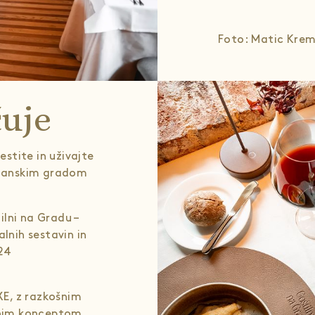
Foto: Matic Kre
uje
stite in uživajte
bljanskim gradom
ilni na Gradu –
alnih sestavin in
24
E, z razkošnim
nim konceptom,