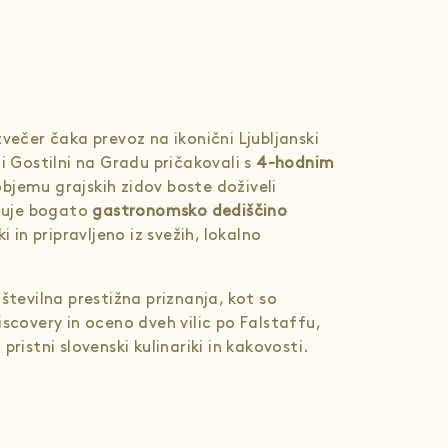
zvečer čaka prevoz na ikonični Ljubljanski
ni Gostilni na Gradu pričakovali s
4-hodnim
objemu grajskih zidov boste doživeli
ezuje bogato
gastronomsko dediščino
i in pripravljeno iz svežih, lokalno
številna prestižna priznanja, kot so
iscovery in oceno dveh vilic po Falstaffu,
pristni slovenski kulinariki in kakovosti.