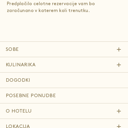
Predplačilo celotne rezervacije vam bo
zaračunano v katerem koli trenutku.
add
SOBE
add
KULINARIKA
DOGODKI
POSEBNE PONUDBE
add
O HOTELU
add
LOKACIJA