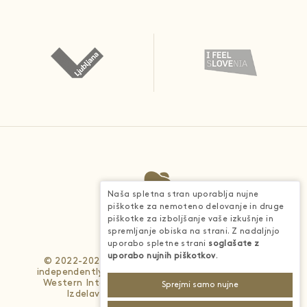
Naša spletna stran uporablja nujne
piškotke za nemoteno delovanje in druge
piškotke za izboljšanje vaše izkušnje in
spremljanje obiska na strani. Z nadaljnjo
uporabo spletne strani
soglašate z
uporabo nujnih piškotkov
.
© 2022-2026 - Each BWH® Hotels property is
independently owned and operated. © 2025 Best
Western International, Inc. All rights reserved.
Sprejmi samo nujne
Izdelava spletnih strani
4WEB d.o.o.